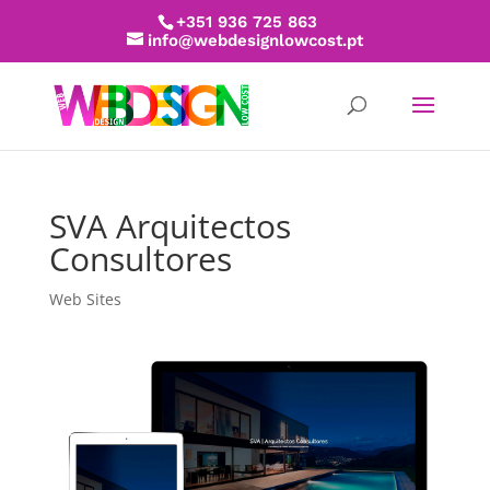
+351 936 725 863
info@webdesignlowcost.pt
SVA Arquitectos
Consultores
Web Sites